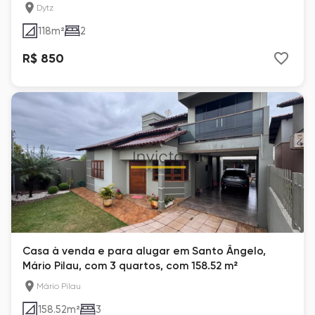
Dytz
118
m²
2
R$ 850
Casa à venda e para alugar em Santo Ângelo,
Mário Pilau, com 3 quartos, com 158.52 m²
Mário Pilau
158.52
m²
3