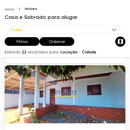
Imóveis
Home
Casa à venda e para alugar em Santo Ângelo,
Casa e Sobrado
para alugar
Centro, com 2 quartos, com 65 m²
Centro
65
m²
2
Filtros
Ordenar
R$ 770
Exibindo
22
resultados para:
Locação
-
Cidade