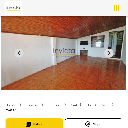
Home
Imóveis
Locacao
Santo Ângelo
Dytz
CA0301
Fotos
Mapa