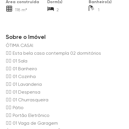
Área construída
Dorm(s)
Banheiro(s)
118 m²
2
1
Sobre o Imóvel
ÓTIMA CASA!
👉🏻 Esta bela casa contempla 02 dormitórios
👉🏻 01 Sala
👉🏻 01 Banheiro
👉🏻 01 Cozinha
👉🏻 01 Lavanderia
👉🏻 01 Despensa
👉🏻 01 Churrasqueira
👉🏻 Pátio
👉🏻 Portão Eletrônico
👉🏻 01 Vaga de Garagem