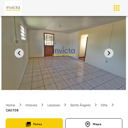
Home
Imóveis
Locacao
Santo Ângelo
Ortis
CA0708
Fotos
Mapa