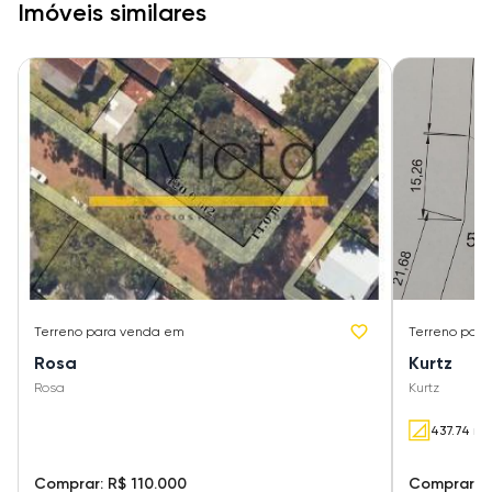
Imóveis similares
Terreno
para venda em
Terreno
para
Rosa
Kurtz
Rosa
Kurtz
437.74 m²
Comprar: R$ 110.000
Comprar: R