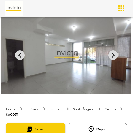
Home
Imóveis
Locacao
Santo Ângelo
Centro
SA0031
Fotos
Mapa