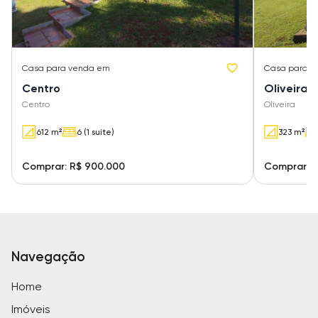
Casa
para venda em
Casa
para v
Centro
Oliveira
Centro
Oliveira
612 m²
6 (1 suíte)
323 m²
Comprar: R$ 900.000
Comprar: 
Navegação
Home
Imóveis