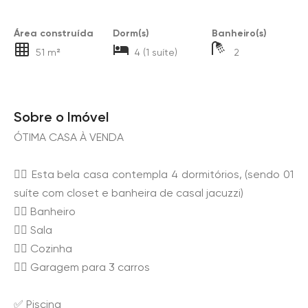
Área construída
Dorm(s)
Banheiro(s)
51 m²
4 (1 suíte)
2
Sobre o Imóvel
ÓTIMA CASA À VENDA
👉🏻 Esta bela casa contempla 4 dormitórios, (sendo 01
suíte com closet e banheira de casal jacuzzi)
👉🏻 Banheiro
👉🏻 Sala
👉🏻 Cozinha
👉🏻 Garagem para 3 carros
✅ Piscina