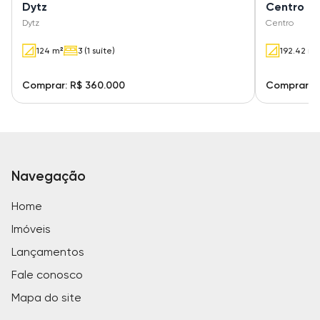
Dytz
Centro
Dytz
Centro
124 m²
3 (1 suíte)
192.42 m²
Comprar: R$ 360.000
Comprar: R
Navegação
Home
Imóveis
Lançamentos
Fale conosco
Mapa do site