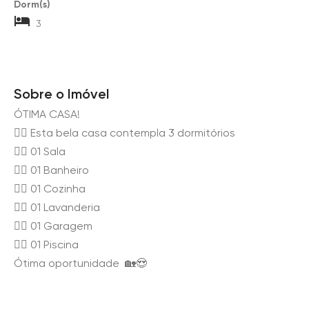
Dorm(s)
3
Sobre o Imóvel
ÓTIMA CASA!
👉🏻 Esta bela casa contempla 3 dormitórios
👉🏻 01 Sala
👉🏻 01 Banheiro
👉🏻 01 Cozinha
👉🏻 01 Lavanderia
👉🏻 01 Garagem
👉🏻 01 Piscina
Ótima oportunidade 🏡😍