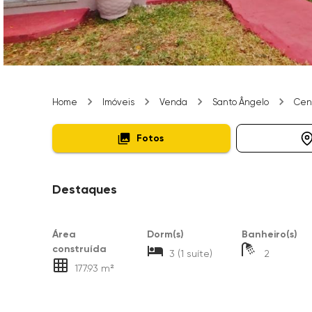
Home
Imóveis
Venda
Santo Ângelo
Cen
Fotos
Destaques
Área
Dorm(s)
Banheiro(s)
construída
3 (1 suíte)
2
177.93 m²