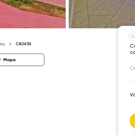
C
CA0636
tro
C
c
Mapa
Ce
V