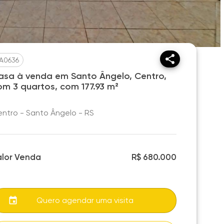
A0636
asa à venda em Santo Ângelo, Centro,
om 3 quartos, com 177.93 m²
ntro - Santo Ângelo - RS
alor Venda
R$ 680.000
Quero agendar uma visita