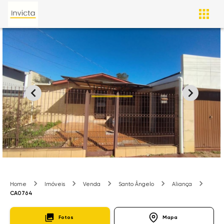
Home
Imóveis
Venda
Santo Ângelo
Aliança
CA0764
Fotos
Mapa