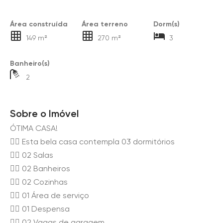
Área construída
Área terreno
Dorm(s)
149 m²
270 m²
3
Banheiro(s)
2
Sobre o Imóvel
ÓTIMA CASA!
👉🏻 Esta bela casa contempla 03 dormitórios
👉🏻 02 Salas
👉🏻 02 Banheiros
👉🏻 02 Cozinhas
👉🏻 01 Área de serviço
👉🏻 01 Despensa
👉🏻 02 Vagas de garagem