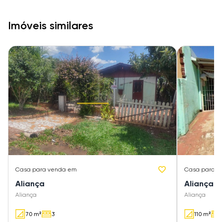
Imóveis similares
Casa
para venda em
Casa
para v
Aliança
Aliança
Aliança
Aliança
70 m²
3
110 m²