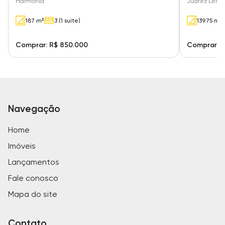
Harmonia
Juarez Lemo
187 m²
3 (1 suíte)
139.75 m²
Comprar: R$ 850.000
Comprar: R
Navegação
Home
Imóveis
Lançamentos
Fale conosco
Mapa do site
Contato