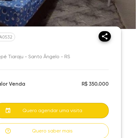
A0532
pé Tiaraju - Santo Ângelo - RS
alor Venda
R$ 350.000
Quero agendar uma visita
Quero saber mais