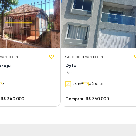
 venda em
Casa
para venda em
araju
Dytz
ju
Dytz
3
124 m²
3 (1 suíte)
 R$ 340.000
Comprar: R$ 360.000