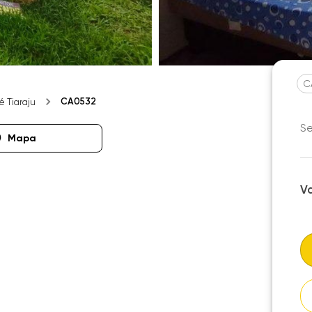
C
CA0532
 Tiaraju
Se
Mapa
V