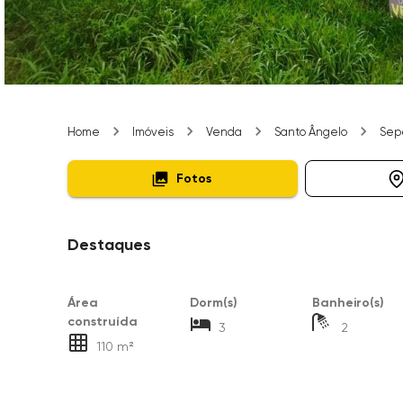
Home
Imóveis
Venda
Santo Ângelo
Sepé
Fotos
Destaques
Área
Dorm(s)
Banheiro(s)
construída
3
2
110 m²