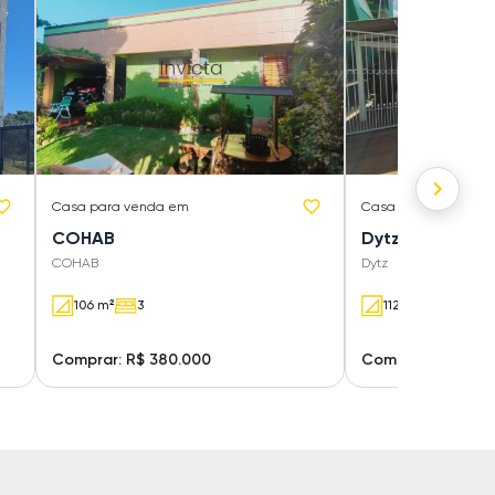
Casa
para venda em
Casa
para venda e
COHAB
Dytz
COHAB
Dytz
106 m²
3
112.67 m²
3
Comprar: R$ 380.000
Comprar: R$ 350.