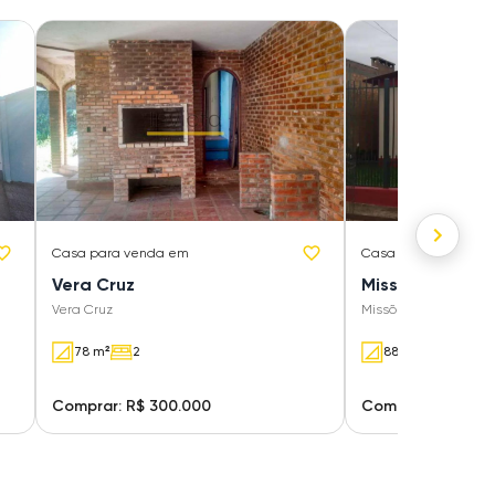
Casa
para venda em
Casa
para venda e
Vera Cruz
Missões
Vera Cruz
Missões
78 m²
2
88 m²
3
Comprar: R$ 300.000
Comprar: R$ 300