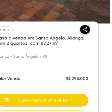
A0828
asa à venda em Santo Ângelo, Aliança,
om 2 quartos, com 87.27 m²
iança - Santo Ângelo - RS
alor Venda
R$ 298.000
Quero agendar uma visita