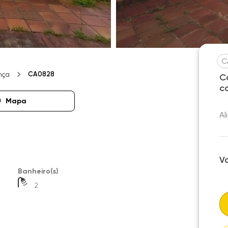
C
CA0828
nça
C
c
Mapa
Al
V
Banheiro(s)
2