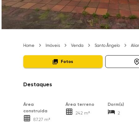
Home
Imóveis
Venda
Santo Ângelo
Alia
Fotos
Destaques
Área
Área terreno
Dorm(s)
construída
242 m²
2
87.27 m²