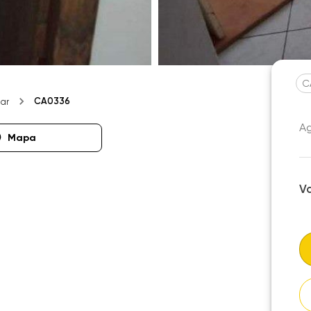
C
CA0336
ar
Ag
Mapa
V