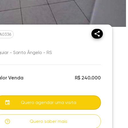
A0336
uiar - Santo Ângelo - RS
alor Venda
R$ 240.000
Quero agendar uma visita
Quero saber mais