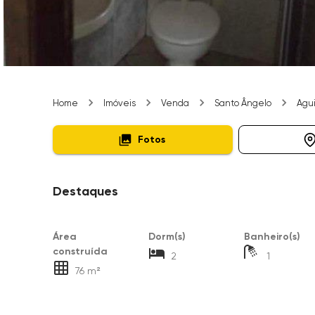
Home
Imóveis
Venda
Santo Ângelo
Agui
Fotos
Destaques
Área
Dorm(s)
Banheiro(s)
construída
2
1
76 m²