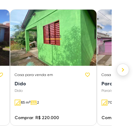
Casa
para venda em
Casa
para venda e
Dido
Paraíso
Dido
Paraíso
85 m²
2
70 m²
3
Comprar: R$ 220.000
Comprar: R$ 230.