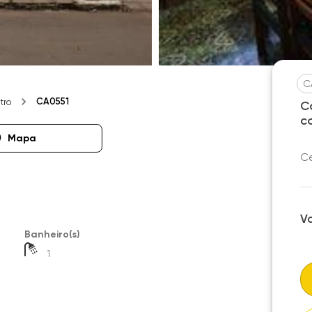
C
CA0551
tro
C
c
Mapa
Ce
V
Banheiro(s)
1