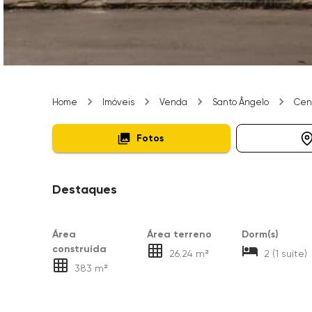
Home
Imóveis
Venda
Santo Ângelo
Cen
Fotos
Destaques
Área
Área terreno
Dorm(s)
construída
26.24 m²
2 (1 suíte)
383 m²