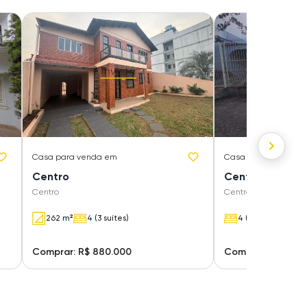
Casa
para venda em
Casa
para venda e
Centro
Centro
Centro
Centro
262 m²
4 (3 suítes)
4 (1 suíte)
Comprar: R$ 880.000
Comprar: R$ 900