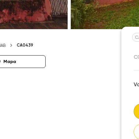
C
CA0439
HAB
CO
Mapa
V