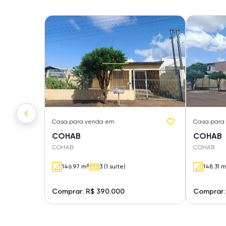
Casa
para venda em
Casa
para
COHAB
COHAB
COHAB
COHAB
146.97 m²
3 (1 suíte)
148.31 
Comprar: R$ 390.000
Comprar: