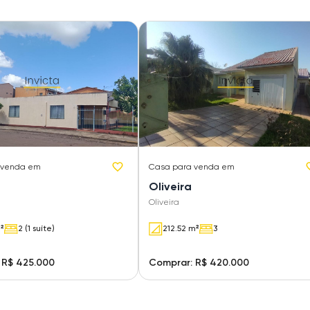
 venda em
Casa
para venda em
Oliveira
Oliveira
m²
2 (1 suíte)
212.52 m²
3
 R$ 425.000
Comprar: R$ 420.000