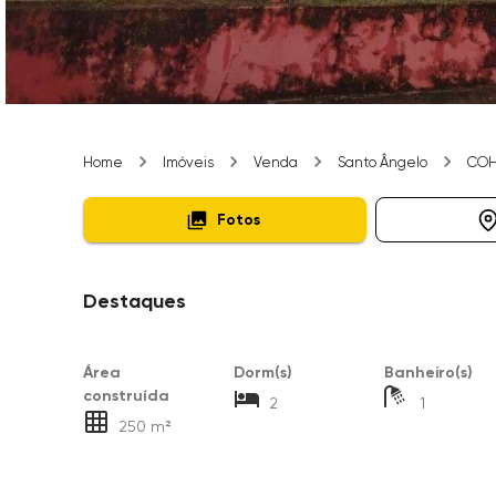
Home
Imóveis
Venda
Santo Ângelo
CO
Fotos
Destaques
Área
Dorm(s)
Banheiro(s)
construída
2
1
250 m²