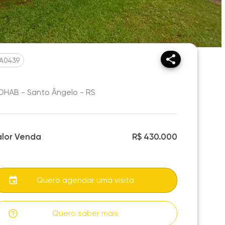
A0439
HAB - Santo Ângelo - RS
alor Venda
R$ 430.000
Quero agendar uma visita
Quero saber mais