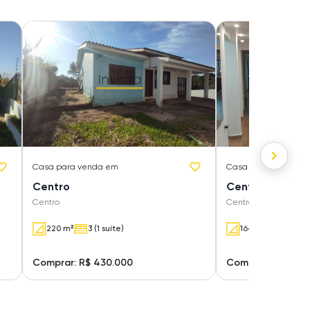
Casa
para venda em
Casa
para venda e
Centro
Centro
Centro
Centro
220 m²
3 (1 suíte)
164.22 m²
2 (1 
Comprar: R$ 430.000
Comprar: R$ 445