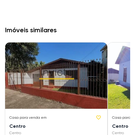
Imóveis similares
Casa
para venda em
Casa
para v
Centro
Centro
Centro
Centro