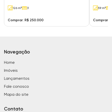
126 m²
3
59 m²
Comprar: R$ 250.000
Comprar: R
Navegação
Home
Imóveis
Lançamentos
Fale conosco
Mapa do site
Contato