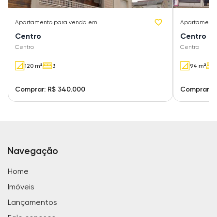
Apartamento
para venda em
Apartament
Centro
Centro
Centro
Centro
120 m²
3
94 m²
Comprar: R$ 340.000
Comprar: R
Navegação
Home
Imóveis
Lançamentos