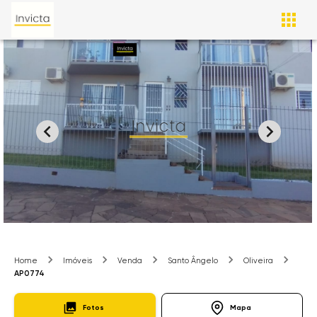
Home
Imóveis
Venda
Santo Ângelo
Oliveira
AP0774
Fotos
Mapa