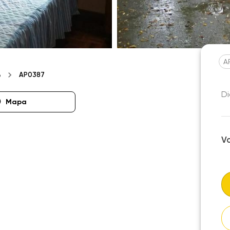
A
AP0387
o
Di
Mapa
V