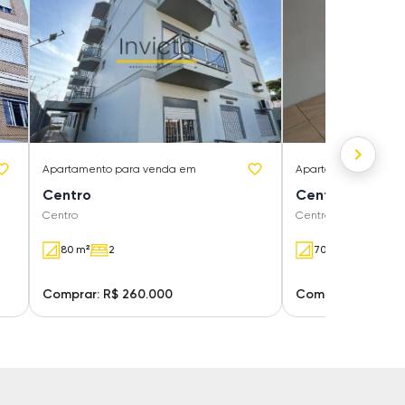
Apartamento
para venda em
Apartamento
para 
Centro
Centro
Centro
Centro
80 m²
2
70 m²
2
Comprar: R$ 260.000
Comprar: R$ 225.