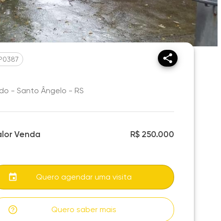
P0387
do - Santo Ângelo - RS
alor Venda
R$ 250.000
Quero agendar uma visita
Quero saber mais