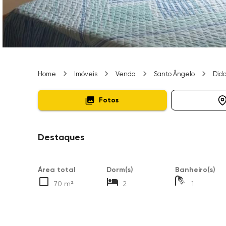
Home
Imóveis
Venda
Santo Ângelo
Did
Fotos
Destaques
Área total
Dorm(s)
Banheiro(s)
70 m²
2
1