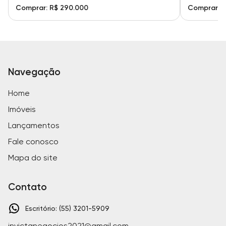
Comprar: R$ 290.000
Comprar: R
Navegação
Home
Imóveis
Lançamentos
Fale conosco
Mapa do site
Contato
Escritório: (55) 3201-5909
invictanegocios2021@gmail.com