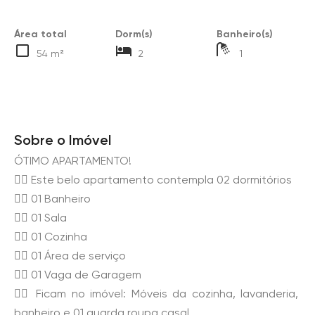
Área total
Dorm(s)
Banheiro(s)
54 m²
2
1
Sobre o Imóvel
ÓTIMO APARTAMENTO!
👉🏻 Este belo apartamento contempla 02 dormitórios
👉🏻 01 Banheiro
👉🏻 01 Sala
👉🏻 01 Cozinha
👉🏻 01 Área de serviço
👉🏻 01 Vaga de Garagem
👉🏻 Ficam no imóvel: Móveis da cozinha, lavanderia,
banheiro e 01 guarda roupa casal