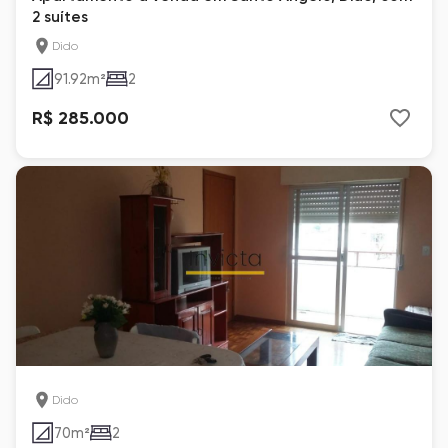
2 suítes
Dido
91.92
m²
2
R$ 285.000
Dido
70
m²
2