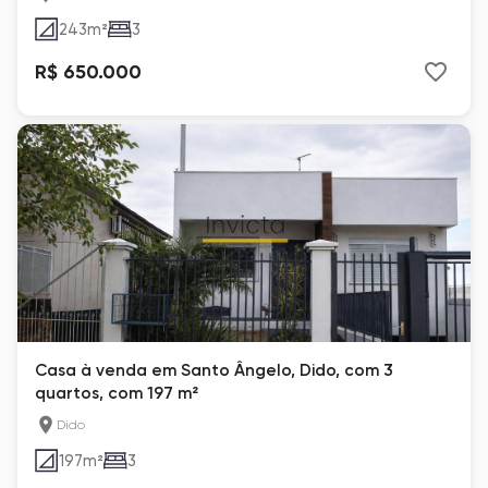
243
m²
3
R$ 650.000
Casa à venda em Santo Ângelo, Dido, com 3
quartos, com 197 m²
Dido
197
m²
3