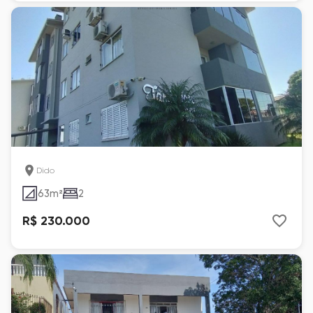
Dido
63
m²
2
R$ 230.000