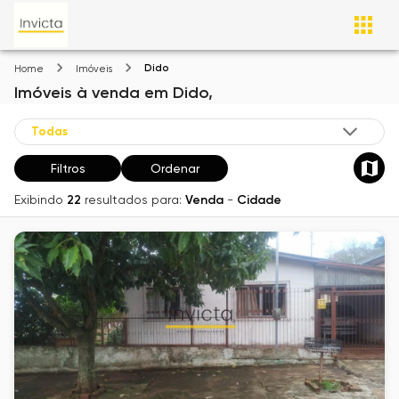
Dido
Home
Imóveis
Imóveis
à venda
em
Dido,
Filtros
Ordenar
Exibindo
22
resultados para:
Venda
-
Cidade