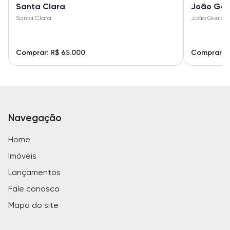
Santa Clara
João Gou
Santa Clara
João Goulart
Comprar: R$ 65.000
Comprar: R
Navegação
Home
Imóveis
Lançamentos
Fale conosco
Mapa do site