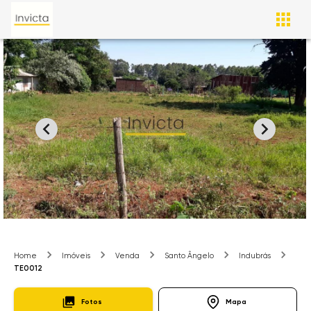
Home
Imóveis
Venda
Santo Ângelo
Indubrás
TE0012
Fotos
Mapa