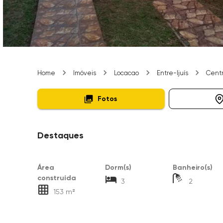
Home
Imóveis
Locacao
Entre-Ijuís
Cent
Fotos
Destaques
Área
Dorm(s)
Banheiro(s)
construída
3
2
153 m²