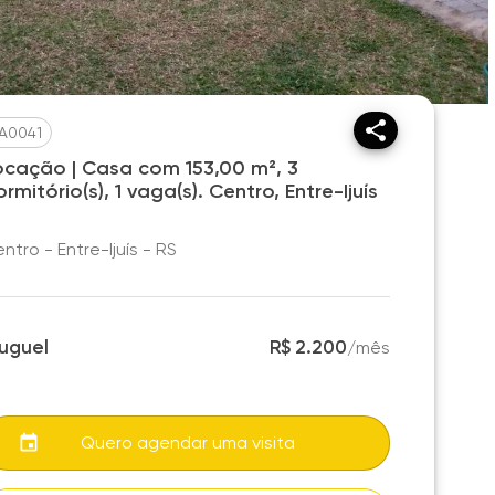
A0041
ocação | Casa com 153,00 m², 3
rmitório(s), 1 vaga(s). Centro, Entre-Ijuís
ntro - Entre-Ijuís - RS
luguel
R$ 2.200
/
mês
Quero agendar uma visita