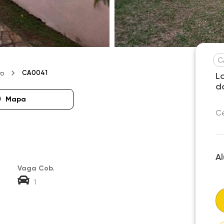
C
CA0041
ro
L
do
Mapa
Ce
A
Vaga Cob.
1