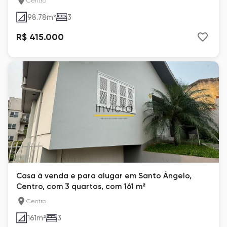
Centro
98.78
m²
3
R$ 415.000
Casa à venda e para alugar em Santo Ângelo,
Centro, com 3 quartos, com 161 m²
Centro
161
m²
3