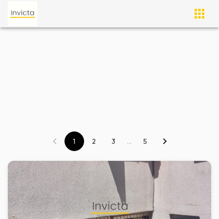
1
2
3
...
5