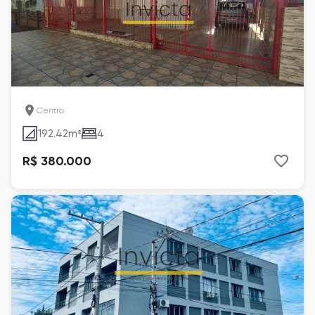
Centro
192.42
m²
4
R$ 380.000