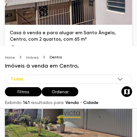
Casa à venda e para alugar em Santo Ângelo,
Centro, com 2 quartos, com 65 m²
Centro
Centro
65
m²
2
Home
Imóveis
Imóveis
à venda
em
Centro,
R$ 140.000
Filtros
Ordenar
Exibindo
141
resultados para:
Venda
-
Cidade