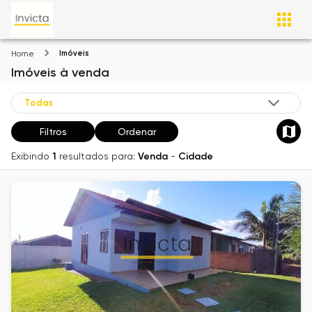
Imóveis
Home
Imóveis
à venda
Filtros
Ordenar
Exibindo
1
resultados para:
Venda
-
Cidade