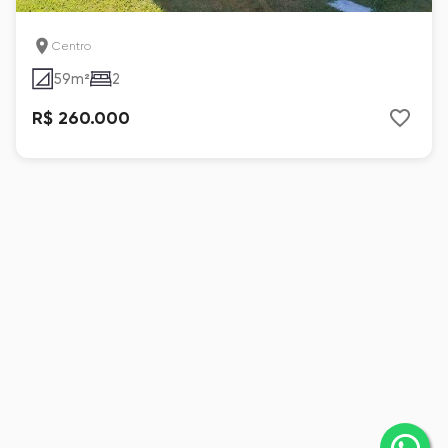
Centro
59
m²
2
R$ 260.000