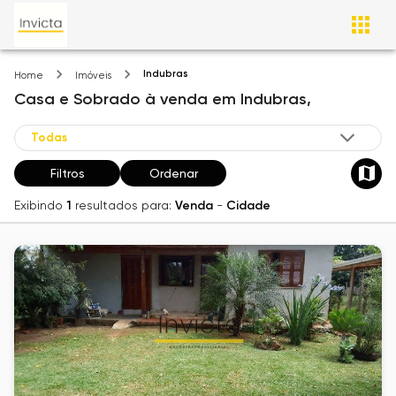
Indubras
Home
Imóveis
Casa e Sobrado
à venda
em
Indubras,
Filtros
Ordenar
Exibindo
1
resultados para:
Venda
-
Cidade