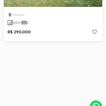
Indubrás
60
m²
2
R$ 290.000