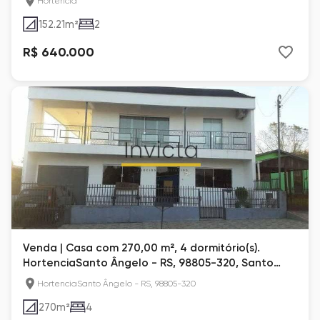
Hortência
152.21
m²
2
R$ 640.000
Venda | Casa com 270,00 m², 4 dormitório(s).
HortenciaSanto Ângelo - RS, 98805-320, Santo
Ângelo
HortenciaSanto Ângelo - RS, 98805-320
270
m²
4