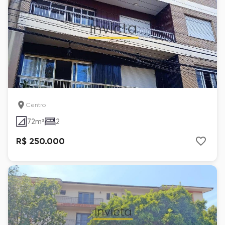
Centro
72
m²
2
R$ 250.000