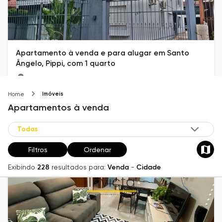
Apartamento à venda e para alugar em Santo
Ângelo, Pippi, com 1 quarto
Pippi
130
m²
1
Imóveis
Home
Apartamentos
à venda
R$ 500.000
Filtros
Ordenar
Exibindo
228
resultados para:
Venda
-
Cidade