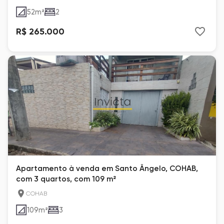
52
m²
2
R$ 265.000
Apartamento à venda em Santo Ângelo, COHAB,
com 3 quartos, com 109 m²
COHAB
109
m²
3