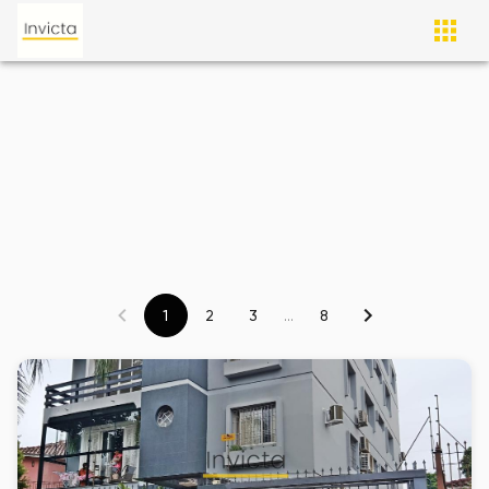
1
2
3
...
8