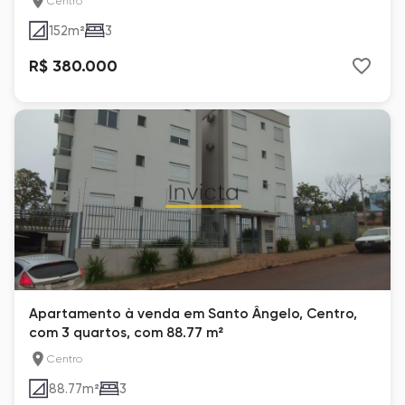
Centro
152
m²
3
R$ 380.000
Apartamento à venda em Santo Ângelo, Centro,
com 3 quartos, com 88.77 m²
Centro
88.77
m²
3