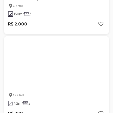
Centro
150
m²
3
R$ 2.000
COHAB
42
m²
2