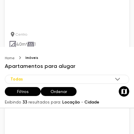
Centro
40
m²
1
R$ 950
Imóveis
Home
Apartamentos
para alugar
Filtros
Ordenar
Exibindo
33
resultados para:
Locação
-
Cidade